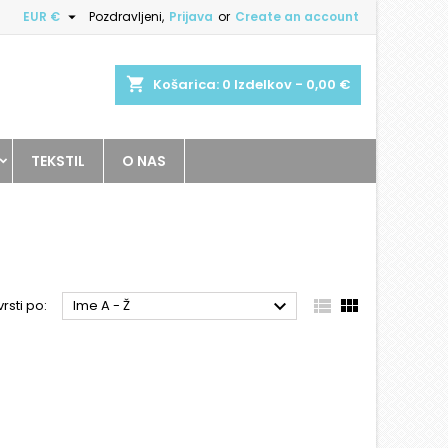

EUR €
Pozdravljeni,
Prijava
or
Create an account
shopping_cart
Košarica:
0
Izdelkov - 0,00 €
TEKSTIL
O NAS



rsti po:
Ime A - Ž