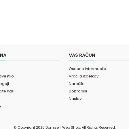
INA
VAŠ RAČUN
Osebne informacije
bvestilo
Vračila izdelkov
ogoji
Naročila
ajte nas
Dobropisi
Naslovi
n
© Copyright 2026 Domisel | Web Shop. All Rights Reserved.