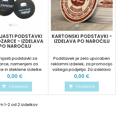
JASTI PODSTAVKI
KARTONSKI PODSTAVKI -
ZARCE - IZDELAVA
IZDELAVA PO NAROČILU
PO NAROČILU
ijasti podstavki za
Podstavek je zelo uporaben
arce, namenjeni za
reklamni izdelek, za promocijo
e in steklene izdelke.
vašega podjetja. Za izdelavo
irajte nas za ponudbo,
se uporablja poseben karton,
Cena
Cena
0,00 €
0,00 €
ije, pripravo grafike
za katerega je značilnost da
če je še nimate).
ima material visoko vpojnost.
V košarico
V košarico


Material ohranja svojo obliko
tudi pri absorpciji tekočine 3-
krat težje od same blazinice,
m 1-2 od 2 izdelkov
ščitijo mizo pred praskami in
zagotavljajo protizdrsno
zaščito. čakalna doba - 14 dni
po...