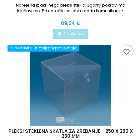
Narejena iz akrilnega pleksi stekla. Zgornji pokrov ima
ključavnico. Po naročilu se lahko doda komunikacije.
Cena
89,04 €
V košarico

Pri dobavitelju! Pošlji povpraševanje!
favorite_border
PLEKSI STEKLENA ŠKATLA ZA ŽREBANJE - 250 X 250 X
250 MM