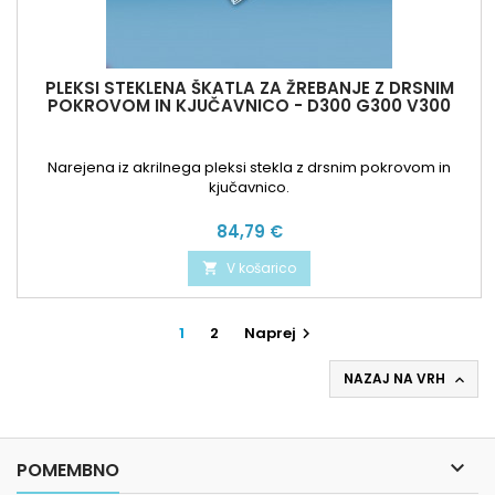
PLEKSI STEKLENA ŠKATLA ZA ŽREBANJE Z DRSNIM
POKROVOM IN KJUČAVNICO - D300 G300 V300
Narejena iz akrilnega pleksi stekla z drsnim pokrovom in
kjučavnico.
Cena
84,79 €
V košarico

1
2
Naprej

NAZAJ NA VRH


POMEMBNO