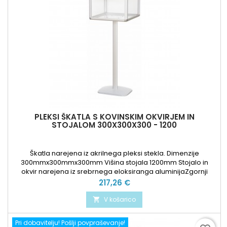
PLEKSI ŠKATLA S KOVINSKIM OKVIRJEM IN
STOJALOM 300X300X300 - 1200
Škatla narejena iz akrilnega pleksi stekla. Dimenzije
300mmx300mmx300mm Višina stojala 1200mm Stojalo in
okvir narejena iz srebrnega eloksiranga aluminijaZgornji
pokrov ima ključavnico.Na steklo se lahko doda komunikacije.
Cena
217,26 €
V košarico

Pri dobavitelju! Pošlji povpraševanje!