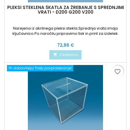
PLEKSI STEKLENA ŠKATLA ZA ŽREBANJE S SPREDNJIMI
VRATI - D200 G200 V200
Narejena iz akrilnega pleksi stekla.Sprednja vrata imajo
ključavnico.Po naročilu pripravimo tisk in print za izdelek.
Cena
72,86 €
V košarico

Pri dobavitelju! Pošlji povpraševanje!
favorite_border