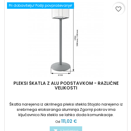
Pri dobavitelju! Pošlji povpraševanje!
favorite_border
PLEKSI ŠKATLA Z ALU PODSTAVKOM - RAZLIČNE
VELIKOSTI
Škatla narejena iz akrilnega pleksi stekla.Stojalo narejeno iz
srebrnega eloksiranga aluminija.Zgornji pokrov ima
ključavnico.Na steklo se lahko doda komunikacije.
Cena
111,02 €
Od
V košarico
