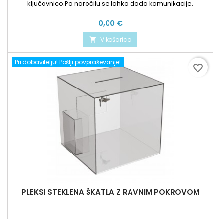
ključavnico.Po naročilu se lahko doda komunikacije.
Cena
0,00 €
V košarico

Pri dobavitelju! Pošlji povpraševanje!
favorite_border
PLEKSI STEKLENA ŠKATLA Z RAVNIM POKROVOM