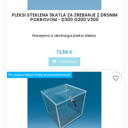
PLEKSI STEKLENA ŠKATLA ZA ŽREBANJE Z DRSNIM
POKROVOM - D300 G300 V300
Narejena iz akrilnega pleksi stekla.
Cena
72,59 €
V košarico

Pri dobavitelju! Pošlji povpraševanje!
favorite_border