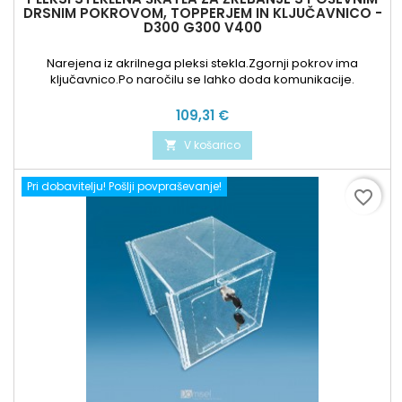
DRSNIM POKROVOM, TOPPERJEM IN KLJUČAVNICO -
D300 G300 V400
Narejena iz akrilnega pleksi stekla.Zgornji pokrov ima
ključavnico.Po naročilu se lahko doda komunikacije.
Cena
109,31 €
V košarico

Pri dobavitelju! Pošlji povpraševanje!
favorite_border