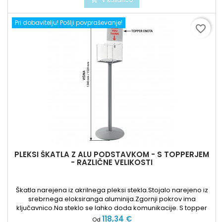
Pri dobavitelju! Pošlji povpraševanje!
favorite_border
PLEKSI ŠKATLA Z ALU PODSTAVKOM - S TOPPERJEM
- RAZLIČNE VELIKOSTI
Škatla narejena iz akrilnega pleksi stekla.Stojalo narejeno iz
srebrnega eloksiranga aluminija.Zgornji pokrov ima
ključavnico.Na steklo se lahko doda komunikacije. S topper
enoto.
Cena
118,34 €
Od