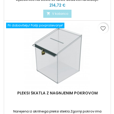
Cena
214,72 €
V košarico

Pri dobavitelju! Pošlji povpraševanje!
favorite_border
PLEKSI ŠKATLA Z NAGNJENIM POKROVOM
Narejena iz akrilnega pleksi stekla.Zgornji pokrov ima