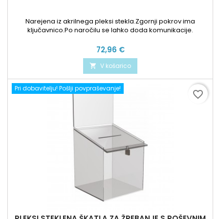
Narejena iz akrilnega pleksi stekla.Zgornji pokrov ima
ključavnico.Po naročilu se lahko doda komunikacije.
Cena
72,96 €
V košarico

Pri dobavitelju! Pošlji povpraševanje!
favorite_border
PLEKSI STEKLENA ŠKATLA ZA ŽREBANJE S POŠEVNIM