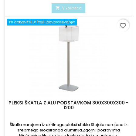
V košarico

Pri dobavitelju! Pošlji povpraševanje!
favorite_border
PLEKSI ŠKATLA Z ALU PODSTAVKOM 300X300X300 -
1200
Škatla narejena iz akrilnega pleksi stekla.Stojalo narejeno iz
srebrnega eloksiranga aluminija.Zgornji pokrov ima
ključavnico.Na steklo se lahko doda komunikacije.