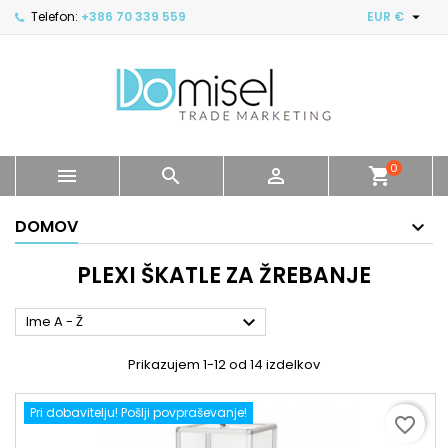

Telefon:
+386 70 339 559
EUR €
0



shopping_cart
DOMOV
PLEXI ŠKATLE ZA ŽREBANJE

Ime A - Ž
Prikazujem 1-12 od 14 izdelkov
Pri dobavitelju! Pošlji povpraševanje!
favorite_border