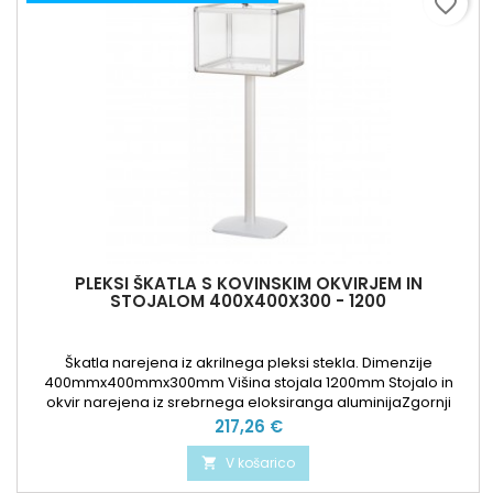
favorite_border
PLEKSI ŠKATLA S KOVINSKIM OKVIRJEM IN
STOJALOM 400X400X300 - 1200
Škatla narejena iz akrilnega pleksi stekla. Dimenzije
400mmx400mmx300mm Višina stojala 1200mm Stojalo in
okvir narejena iz srebrnega eloksiranga aluminijaZgornji
pokrov ima ključavnico.Na steklo se lahko doda komunikacije.
Cena
217,26 €
V košarico
